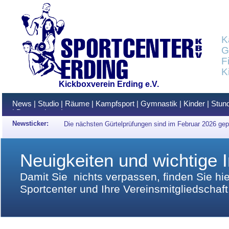
K
G
F
K
Kickboxverein Erding e.V.
News
|
Studio
|
Räume
|
Kampfsport
|
Gymnastik
|
Kinder
|
Stun
|
Datenschutz
|
Newsticker:
Die nächsten Gürtelprüfungen sind im Februar 2026 gep
Neuigkeiten und wichtige I
Damit Sie nichts verpassen, finden Sie hi
Sportcenter und Ihre Vereinsmitgliedschaft