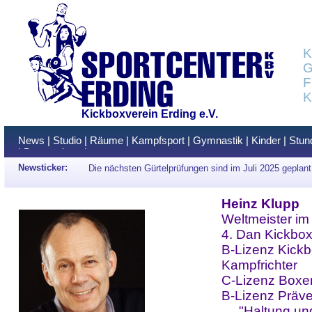
K
G
F
K
Kickboxverein Erding e.V.
News
|
Studio
|
Räume
|
Kampfsport
|
Gymnastik
|
Kinder
|
Stun
|
Datenschutz
|
Newsticker:
Die nächsten Gürtelprüfungen sind im Juli 2025 geplant
Heinz Klupp
Weltmeister im
4. Dan Kickbo
B-Lizenz Kick
Kampfrichter
C-Lizenz Boxe
B-Lizenz Präve
"Haltung un